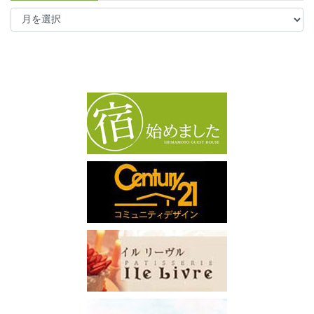
ア
ー
カ
イ
ブ