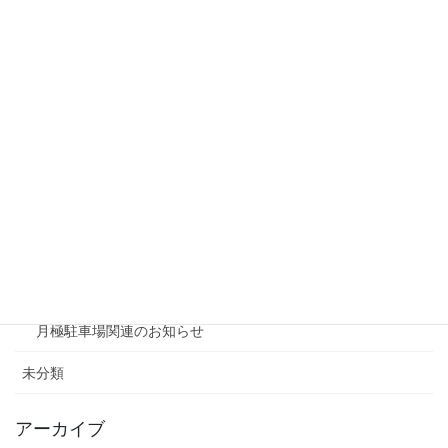
リシェスタウン広瀬
リシェスガーデン広瀬Ⅲ
賃貸物件リノベーション
賃貸
テナント
ファミリー向け
ワンルーム
月極駐車場関連のお知らせ
未分類
アーカイブ