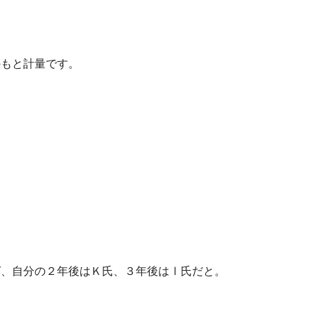
のもと計量です。
ば、自分の２年後はＫ氏、３年後はⅠ氏だと。