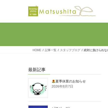
コ
ナ
ン
ビ
テ
ゲ
ン
ー
ツ
シ
へ
ョ
ス
ン
キ
に
ッ
移
HOME
記事一覧
スタッフブログ
絶対に負けられな
プ
動
最新記事
夏季休業のお知らせ
2026年8月7日