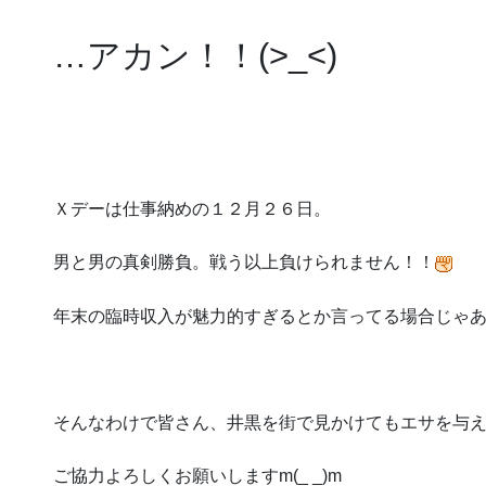
…アカン！！(>_<)
Ｘデーは仕事納めの１２月２６日。
男と男の真剣勝負。戦う以上負けられません！！
年末の臨時収入が魅力的すぎるとか言ってる場合じゃ
そんなわけで皆さん、井黒を街で見かけてもエサを与
ご協力よろしくお願いしますm(_ _)m