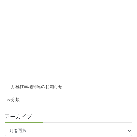
リシェスガーデン広瀬Ⅲ
賃貸物件リノベーション
賃貸
テナント
ファミリー向け
ワンルーム
月極駐車場関連のお知らせ
未分類
アーカイブ
ア
ー