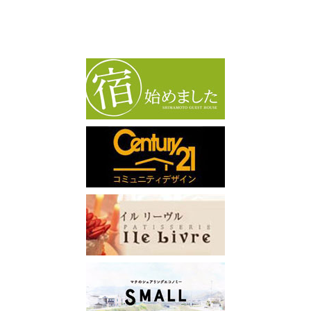
カ
イ
ブ