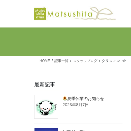
コ
ナ
ン
ビ
テ
ゲ
ン
ー
ツ
シ
へ
ョ
ス
ン
キ
に
ッ
移
HOME
記事一覧
スタッフブログ
クリスマス中止
プ
動
最新記事
夏季休業のお知らせ
2026年8月7日