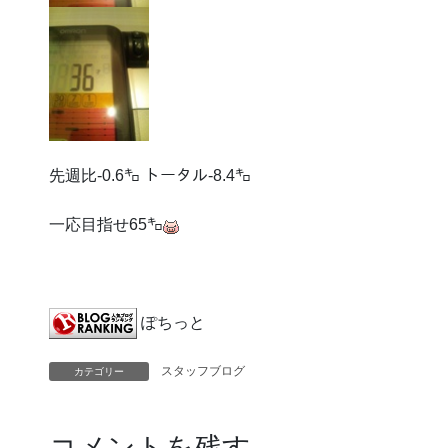
先週比-0.6㌔ トータル-8.4㌔
一応目指せ65㌔
ぽちっと
スタッフブログ
カテゴリー
コメントを残す