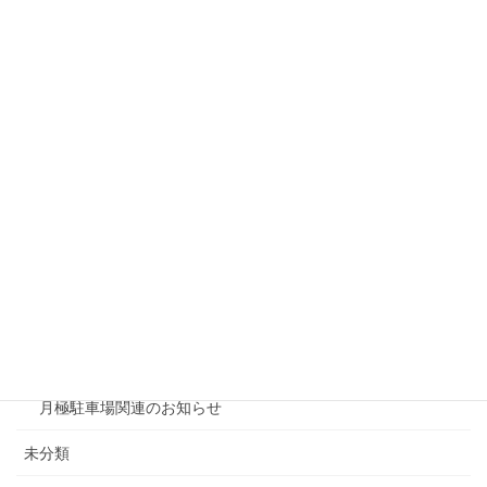
リシェスガーデン水無瀬
リシェスタウン広瀬
リシェスガーデン広瀬Ⅲ
賃貸物件リノベーション
賃貸
テナント
ファミリー向け
ワンルーム
月極駐車場関連のお知らせ
未分類