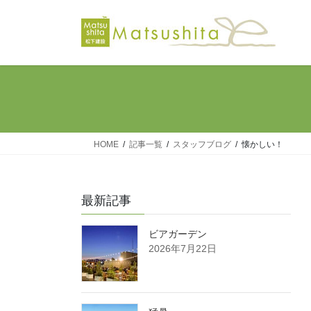
コ
ナ
ン
ビ
テ
ゲ
ン
ー
ツ
シ
へ
ョ
ス
ン
キ
に
ッ
移
HOME
記事一覧
スタッフブログ
懐かしい！
プ
動
最新記事
ビアガーデン
2026年7月22日