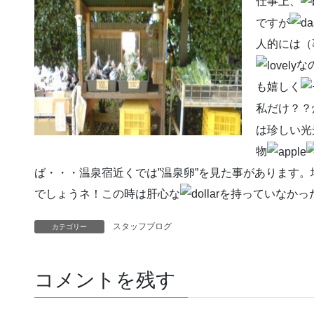
仕事上、
ですが
人的には
な
も嬉しく
私だけ？？
は珍しい光
物
ば・・・温泉宿近くでは”温泉卵”を見た事があります
でしょうネ！この時は肝心な
を持っていなかっ
スタッフブログ
カテゴリー
コメントを残す