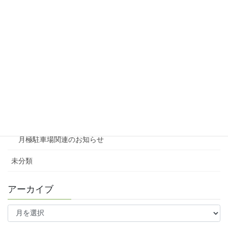
リシェスガーデン広瀬Ⅲ
賃貸物件リノベーション
賃貸
テナント
ファミリー向け
ワンルーム
月極駐車場関連のお知らせ
未分類
アーカイブ
ア
ー
カ