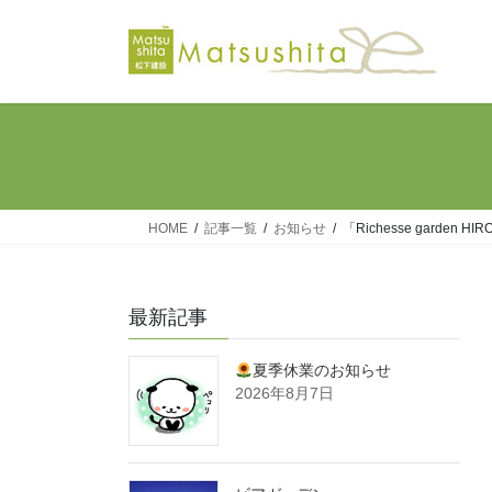
コ
ナ
ン
ビ
テ
ゲ
ン
ー
ツ
シ
へ
ョ
ス
ン
キ
に
ッ
移
HOME
記事一覧
お知らせ
「Richesse garden
プ
動
最新記事
夏季休業のお知らせ
2026年8月7日