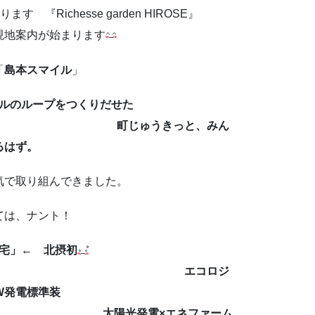
『Richesse garden HIROSE』
始まります
「
島本スマイル
」
ルのループをつくりだせた
きっと、みん
るはず。
気で取り組んできました。
ては、ナント！
宅」← 北摂初
ロジ
W発電標準装
電×エネファーム