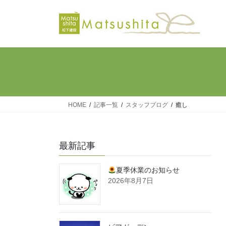
コ
ナ
ン
ビ
テ
ゲ
ン
ー
ツ
シ
へ
ョ
ス
ン
キ
に
ッ
移
HOME
記事一覧
スタッフブログ
癒し
プ
動
最新記事
夏季休業のお知らせ
2026年8月7日