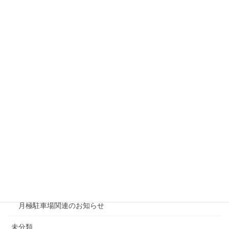
戸建リフォーム
リシェスガーデン水無瀬
リシェスタウン広瀬
リシェスガーデン広瀬Ⅲ
賃貸物件リノベーション
賃貸
テナント
ファミリー向け
ワンルーム
月極駐車場関連のお知らせ
未分類