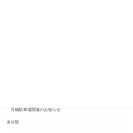
リシェスガーデン水無瀬
リシェスタウン広瀬
リシェスガーデン広瀬Ⅲ
賃貸物件リノベーション
賃貸
テナント
ファミリー向け
ワンルーム
月極駐車場関連のお知らせ
未分類