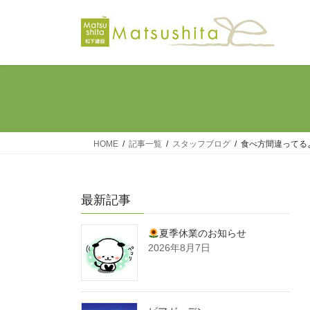
コ
ナ
ン
ビ
テ
ゲ
ン
ー
ツ
シ
へ
ョ
ス
ン
キ
に
ッ
移
HOME
記事一覧
スタッフブログ
食べ方間違ってる
プ
動
最新記事
夏季休業のお知らせ
2026年8月7日