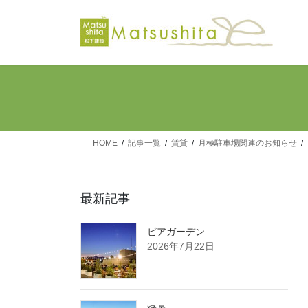
コ
ナ
ン
ビ
テ
ゲ
ン
ー
ツ
シ
へ
ョ
ス
ン
キ
に
ッ
移
HOME
記事一覧
賃貸
月極駐車場関連のお知らせ
プ
動
最新記事
ビアガーデン
2026年7月22日