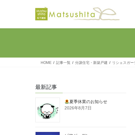
コ
ナ
ン
ビ
テ
ゲ
ン
ー
ツ
シ
へ
ョ
ス
ン
キ
に
ッ
移
HOME
記事一覧
分譲住宅・新築戸建
リシェスガー
プ
動
最新記事
夏季休業のお知らせ
2026年8月7日