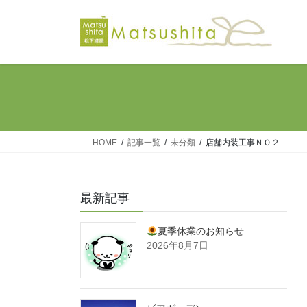
コ
ナ
ン
ビ
テ
ゲ
ン
ー
ツ
シ
へ
ョ
ス
ン
キ
に
ッ
移
HOME
記事一覧
未分類
店舗内装工事ＮＯ２
プ
動
最新記事
夏季休業のお知らせ
2026年8月7日