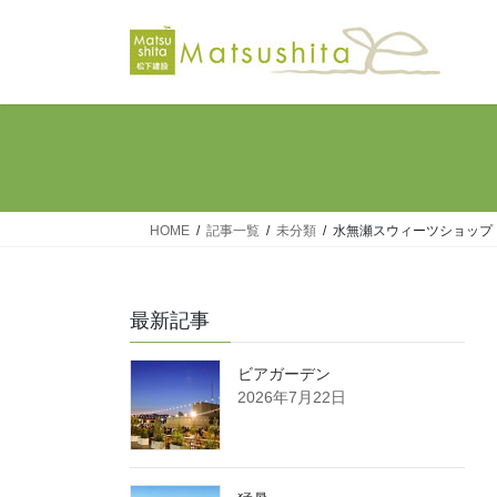
コ
ナ
ン
ビ
テ
ゲ
ン
ー
ツ
シ
へ
ョ
ス
ン
キ
に
ッ
移
HOME
記事一覧
未分類
水無瀬スウィーツショッ
プ
動
最新記事
ビアガーデン
2026年7月22日