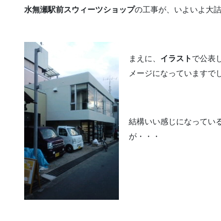
水無瀬駅前スウィーツショップ
の工事が、いよいよ大
まえに、
イラスト
で公表
メージになっていますで
結構いい感じになってい
が・・・