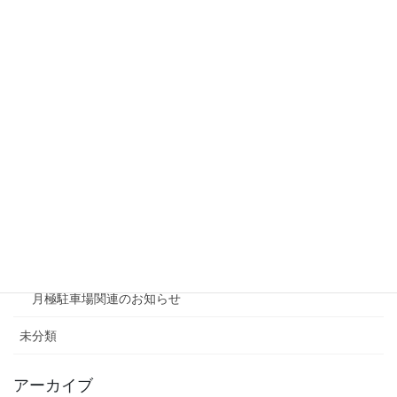
リシェスガーデン水無瀬
リシェスタウン広瀬
リシェスガーデン広瀬Ⅲ
賃貸物件リノベーション
賃貸
テナント
ファミリー向け
ワンルーム
月極駐車場関連のお知らせ
未分類
アーカイブ