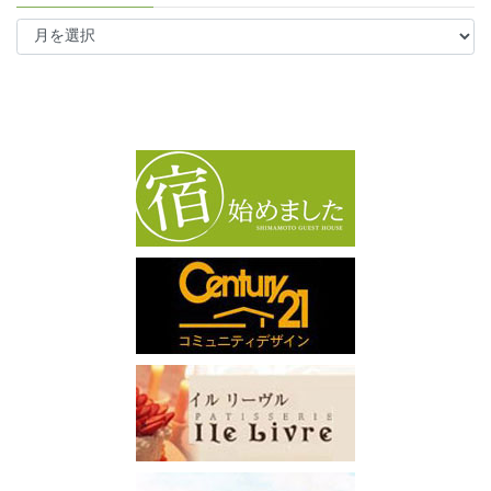
ア
ー
カ
イ
ブ