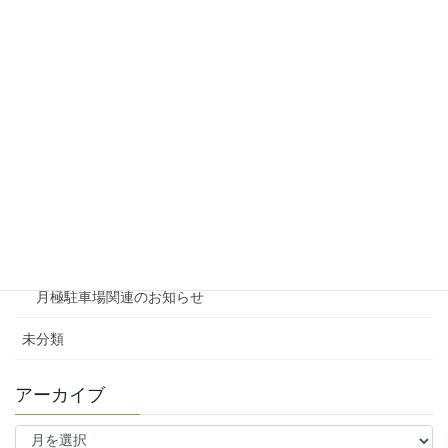
リシェスタウン広瀬
リシェスガーデン広瀬Ⅲ
賃貸物件リノベーション
賃貸
テナント
ファミリー向け
ワンルーム
月極駐車場関連のお知らせ
未分類
アーカイブ
ア
ー