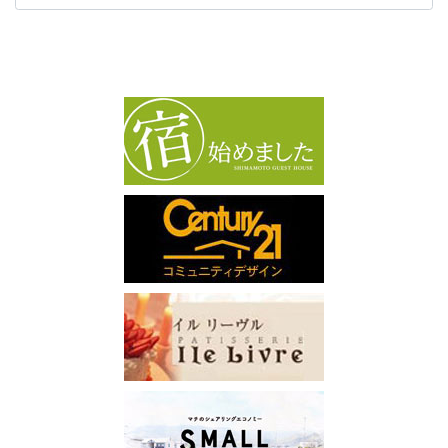
カ
イ
ブ