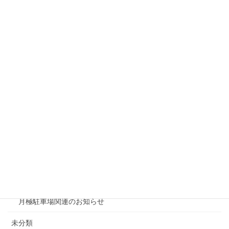
戸建リフォーム
リシェスガーデン水無瀬
リシェスタウン広瀬
リシェスガーデン広瀬Ⅲ
賃貸物件リノベーション
賃貸
テナント
ファミリー向け
ワンルーム
月極駐車場関連のお知らせ
未分類