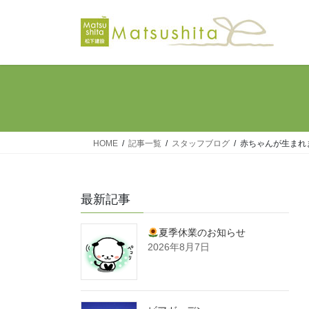
コ
ナ
ン
ビ
テ
ゲ
ン
ー
ツ
シ
へ
ョ
ス
ン
キ
に
ッ
移
HOME
記事一覧
スタッフブログ
赤ちゃんが生まれ
プ
動
最新記事
夏季休業のお知らせ
2026年8月7日