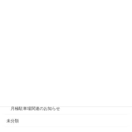
リシェスガーデン水無瀬
リシェスタウン広瀬
リシェスガーデン広瀬Ⅲ
賃貸物件リノベーション
賃貸
テナント
ファミリー向け
ワンルーム
月極駐車場関連のお知らせ
未分類