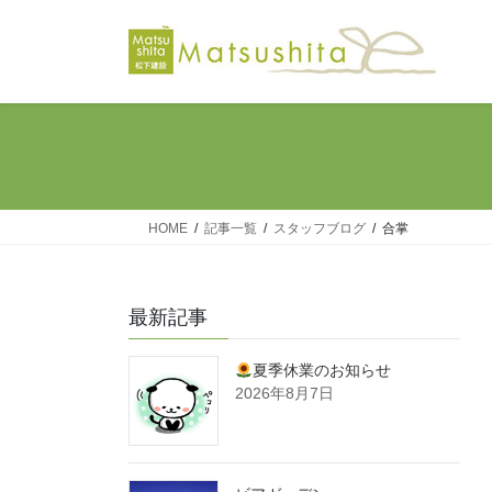
コ
ナ
ン
ビ
テ
ゲ
ン
ー
ツ
シ
へ
ョ
ス
ン
キ
に
ッ
移
HOME
記事一覧
スタッフブログ
合掌
プ
動
最新記事
夏季休業のお知らせ
2026年8月7日