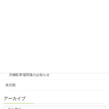
リシェスタウン広瀬
リシェスガーデン広瀬Ⅲ
賃貸物件リノベーション
賃貸
テナント
ファミリー向け
ワンルーム
月極駐車場関連のお知らせ
未分類
アーカイブ
ア