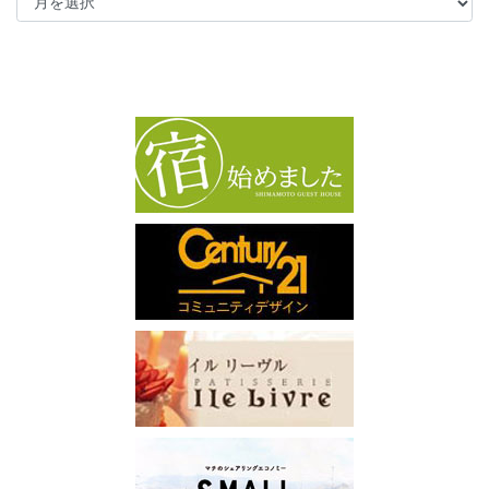
ー
カ
イ
ブ