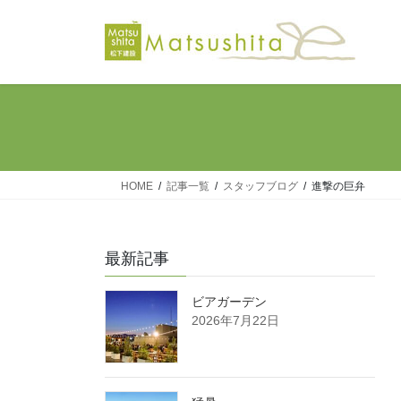
コ
ナ
ン
ビ
テ
ゲ
ン
ー
ツ
シ
へ
ョ
ス
ン
キ
に
ッ
移
HOME
記事一覧
スタッフブログ
進撃の巨弁
プ
動
最新記事
ビアガーデン
2026年7月22日