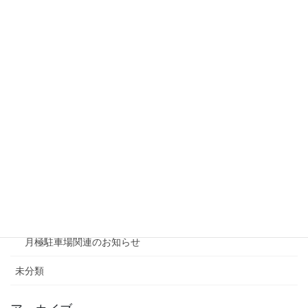
リシェスガーデン水無瀬
リシェスタウン広瀬
リシェスガーデン広瀬Ⅲ
賃貸物件リノベーション
賃貸
テナント
ファミリー向け
ワンルーム
月極駐車場関連のお知らせ
未分類