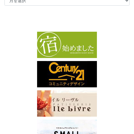
ー
カ
イ
ブ