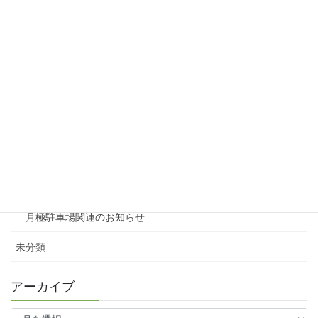
リシェスタウン広瀬
リシェスガーデン広瀬Ⅲ
賃貸物件リノベーション
賃貸
テナント
ファミリー向け
ワンルーム
月極駐車場関連のお知らせ
未分類
アーカイブ
ア