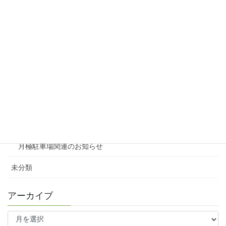
リシェスガーデン広瀬Ⅲ
賃貸物件リノベーション
賃貸
テナント
ファミリー向け
ワンルーム
月極駐車場関連のお知らせ
未分類
アーカイブ
ア
ー