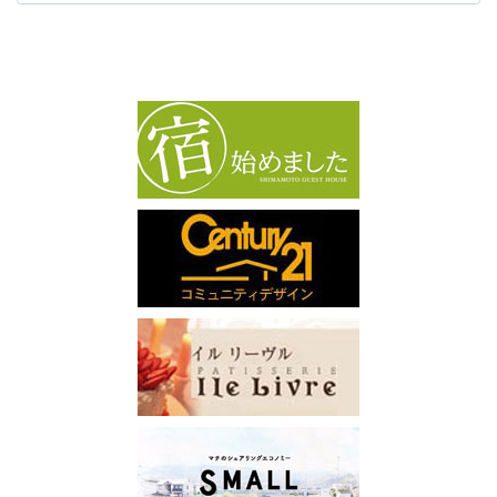
カ
イ
ブ