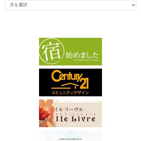
ー
カ
イ
ブ