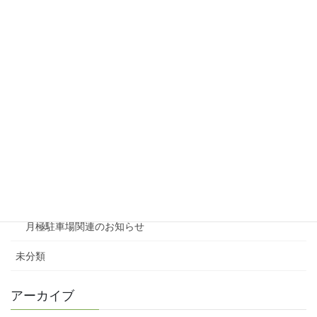
リシェスタウン広瀬
リシェスガーデン広瀬Ⅲ
賃貸物件リノベーション
賃貸
テナント
ファミリー向け
ワンルーム
月極駐車場関連のお知らせ
未分類
アーカイブ
ア