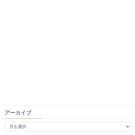
リシェスガーデン広瀬Ⅲ
賃貸物件リノベーション
賃貸
テナント
ファミリー向け
ワンルーム
月極駐車場関連のお知らせ
未分類
アーカイブ
ア
ー
カ