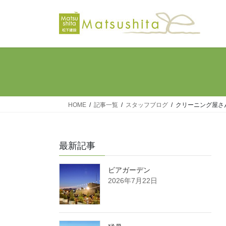
コ
ナ
ン
ビ
テ
ゲ
ン
ー
ツ
シ
へ
ョ
ス
ン
キ
に
ッ
移
HOME
記事一覧
スタッフブログ
クリーニング屋さ
プ
動
最新記事
ビアガーデン
2026年7月22日