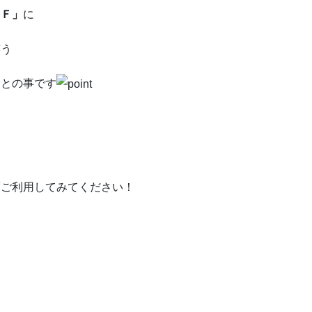
１Ｆ」
に
定との事です
、
度ご利用してみてください！