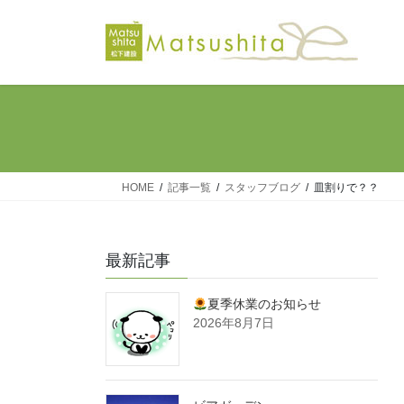
コ
ナ
ン
ビ
テ
ゲ
ン
ー
ツ
シ
へ
ョ
ス
ン
キ
に
ッ
移
HOME
記事一覧
スタッフブログ
皿割りで？？
プ
動
最新記事
夏季休業のお知らせ
2026年8月7日