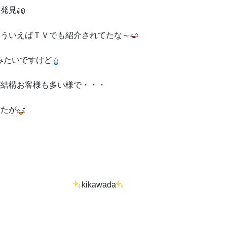
≫発見
そういえばＴＶでも紹介されてたな～
るみたいですけど
が結構お客様も多い様で・・・
したが
しょうか・・・
kikawada