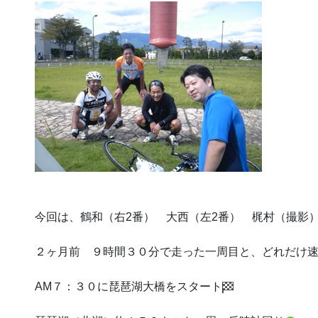
今回は、鶴和（右2番） 大西（左2番） 梶村（撮影
２ヶ月前 ９時間３０分で走った一周目と、どれだけ
AM７：３０に琵琶湖大橋をスタート