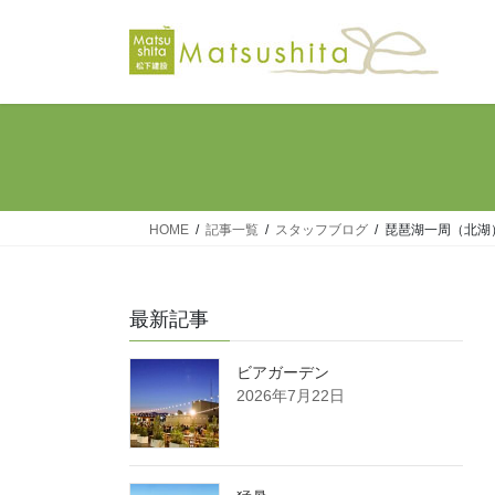
コ
ナ
ン
ビ
テ
ゲ
ン
ー
ツ
シ
へ
ョ
ス
ン
キ
に
ッ
移
HOME
記事一覧
スタッフブログ
琵琶湖一周（北湖
プ
動
最新記事
ビアガーデン
2026年7月22日