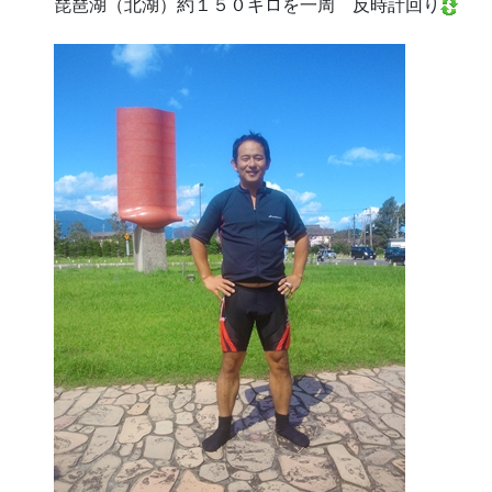
琵琶湖（北湖）約１５０キロを一周 反時計回り