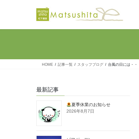
コ
ナ
ン
ビ
テ
ゲ
ン
ー
ツ
シ
へ
ョ
ス
ン
キ
に
ッ
移
HOME
記事一覧
スタッフブログ
台風の日には・・
プ
動
最新記事
夏季休業のお知らせ
2026年8月7日