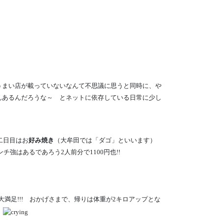
うまい店が載っていないなんて不思議に思うと同時に、や
んあるんだろうな～ とネットに依存している日常に少し
二日目はお
好み焼き
（大牟田では「ダゴ」といいます）
ンチ強はあるであろう2人前分で1100円也!!
大満足!!! おかげさまで、帰りは体重が2キロアップとな
。