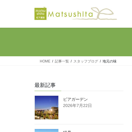
コ
ナ
ン
ビ
テ
ゲ
ン
ー
ツ
シ
へ
ョ
ス
ン
キ
に
ッ
移
HOME
記事一覧
スタッフブログ
地元の味
プ
動
最新記事
ビアガーデン
2026年7月22日