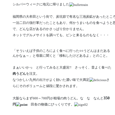
シルバーウィークに地元に帰りました
福岡県の大牟田という街で、炭坑節で有名な三池炭鉱があったとこ
一泊二日の強行軍だったこともあり、何かうまいものを食べようと思
で、どんな店があるのかさっぱり分かりません。
ネットでグルメサイトを調べても、ピンと来るものもなく・・・
「そういえば子供のころによく食べに行った○○うどんはまだある
んかなぁ～」と母親に聞くと「移転したけどあるよ」とのこと。
まぁいいかっ と行ってみると大盛況!! さっそく、昔よく食べた
肉うどん
を注文。
なつかしい九州の出汁がよく効いた濃い味で大満足
さ
らにそのボリュームと値段に驚かされます。
3
5
0
大阪ならまず600～700円が相場の肉うどん。な な なんと
円
田舎の物価にびっくりです。