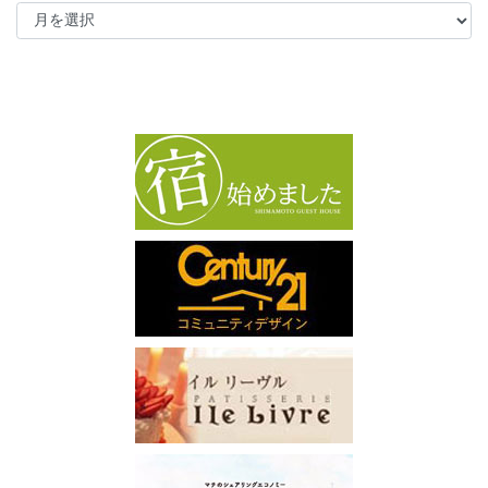
ア
ー
カ
イ
ブ