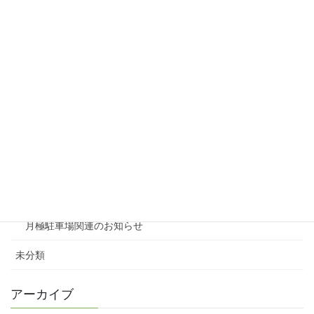
リシェスタウン広瀬
リシェスガーデン広瀬Ⅲ
賃貸物件リノベーション
賃貸
テナント
ファミリー向け
ワンルーム
月極駐車場関連のお知らせ
未分類
アーカイブ