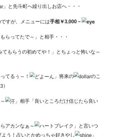
」と先斗町へ繰り出しお店へ・・・
のですが、メニューには
手相￥3,000－
てもらってたで～」と相手・・・
みてもらうの初めてや！」とちょっと怖いな～
たってるぅ～！
」将来の
のこ
）
わ～
」相手「良いところだけ信じたら良い
たらアカンなぁ～
」と言いつ
げよう！占いとかめっちゃ好きやし
」