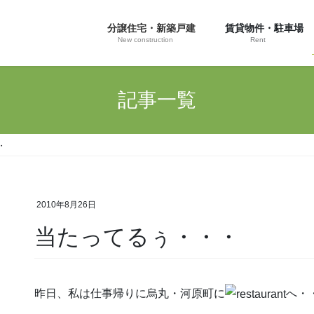
分譲住宅・新築戸建
賃貸物件・駐車場
New construction
Rent
記事一覧
・
2010年8月26日
当たってるぅ・・・
昨日、私は仕事帰りに烏丸・河原町に
へ・