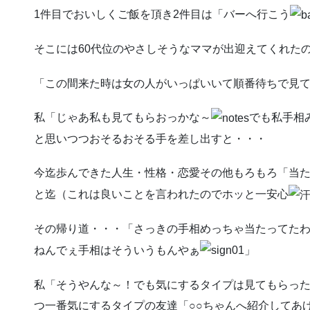
1件目でおいしくご飯を頂き2件目は「バーへ行こう
そこには60代位のやさしそうなママが出迎えてくれた
「この間来た時は女の人がいっぱいいて順番待ちで見
私「じゃあ私も見てもらおっかな～
でも私手相
と思いつつおそるおそる手を差し出すと・・・
今迄歩んできた人生・性格・恋愛その他もろもろ「当
と迄（これは良いことを言われたのでホッと一安心
その帰り道・・・「さっきの手相めっちゃ当たってた
ねんでぇ手相はそういうもんやぁ
」
私「そうやんな～！でも気にするタイプは見てもらっ
つ一番気にするタイプの友達「○○ちゃんへ紹介してあ