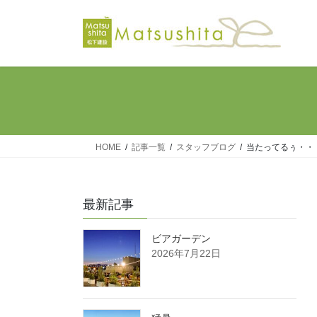
コ
ナ
ン
ビ
テ
ゲ
ン
ー
ツ
シ
へ
ョ
ス
ン
キ
に
ッ
移
HOME
記事一覧
スタッフブログ
当たってるぅ・・
プ
動
最新記事
ビアガーデン
2026年7月22日