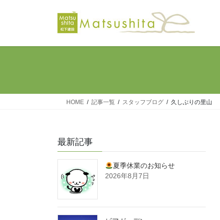
コ
ナ
ン
ビ
テ
ゲ
ン
ー
ツ
シ
へ
ョ
ス
ン
キ
に
ッ
移
HOME
記事一覧
スタッフブログ
久しぶりの里山
プ
動
最新記事
夏季休業のお知らせ
2026年8月7日