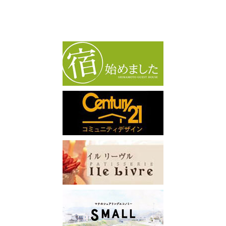
カ
イ
ブ