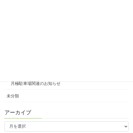
リシェスガーデン広瀬Ⅲ
賃貸物件リノベーション
賃貸
テナント
ファミリー向け
ワンルーム
月極駐車場関連のお知らせ
未分類
アーカイブ
ア
ー