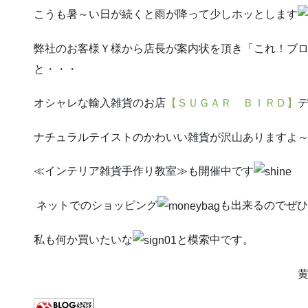
こうも暑～い日が続くと雨が降って少しホッとします
弊社のお客様Ｙ様から店長が案内状を頂き「これ！ブ
と・・・
オシャレな輸入雑貨のお店
【ＳＵＧＡＲ ＢＩＲＤ】
ナチュラルテイストのかわいい雑貨が沢山ありますよ
≪インテリア雑貨手作り教室≫も開催中です
ネットでのショッピング
も出来るのでぜひ
私も何か買いたいな
と模索中です。
黄川