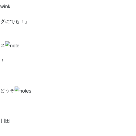
ログにでも！」
デス
～！
どうぞ
田