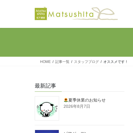
コ
ナ
ン
ビ
テ
ゲ
ン
ー
ツ
シ
へ
ョ
ス
ン
キ
に
ッ
移
HOME
記事一覧
スタッフブログ
オススメです！
プ
動
最新記事
夏季休業のお知らせ
2026年8月7日