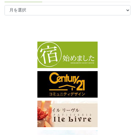
ア
ー
カ
イ
ブ