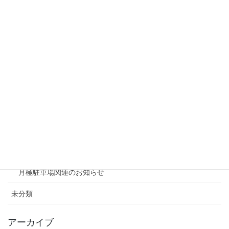
リシェスガーデン水無瀬
リシェスタウン広瀬
リシェスガーデン広瀬Ⅲ
賃貸物件リノベーション
賃貸
テナント
ファミリー向け
ワンルーム
月極駐車場関連のお知らせ
未分類
アーカイブ