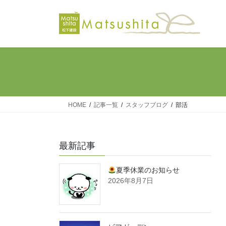
コ
ナ
ン
ビ
テ
ゲ
ン
ー
ツ
シ
へ
ョ
ス
ン
キ
に
ッ
移
HOME
記事一覧
スタッフブログ
部活
プ
動
最新記事
夏季休業のお知らせ
2026年8月7日