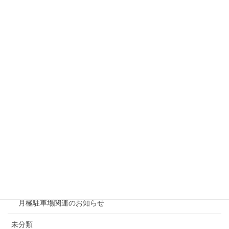
戸建リフォーム
リシェスガーデン水無瀬
リシェスタウン広瀬
リシェスガーデン広瀬Ⅲ
賃貸物件リノベーション
賃貸
テナント
ファミリー向け
ワンルーム
月極駐車場関連のお知らせ
未分類