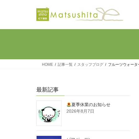
コ
ナ
ン
ビ
テ
ゲ
ン
ー
ツ
シ
へ
ョ
ス
ン
キ
に
ッ
移
HOME
記事一覧
スタッフブログ
フルーツウォータ
プ
動
最新記事
夏季休業のお知らせ
2026年8月7日