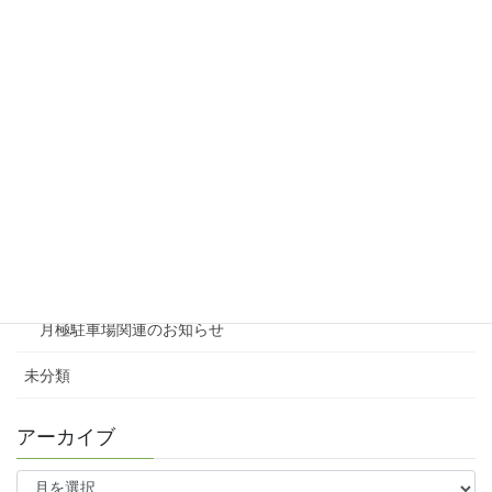
リシェスタウン広瀬
リシェスガーデン広瀬Ⅲ
賃貸物件リノベーション
賃貸
テナント
ファミリー向け
ワンルーム
月極駐車場関連のお知らせ
未分類
アーカイブ
ア