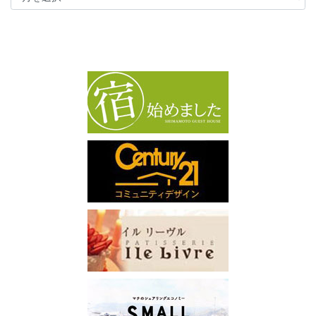
ー
カ
イ
ブ