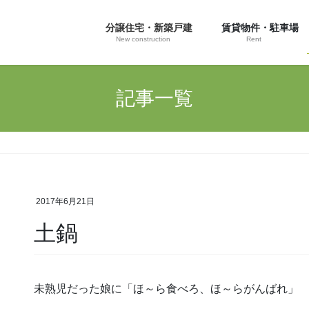
分譲住宅・新築戸建
賃貸物件・駐車場
New construction
Rent
記事一覧
2017年6月21日
土鍋
未熟児だった娘に「ほ～ら食べろ、ほ～らがんばれ」