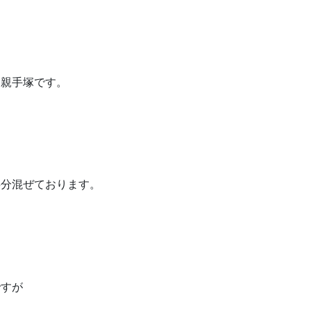
メ親手塚です。
半分混ぜております。
ですが