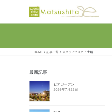
コ
ナ
ン
ビ
テ
ゲ
ン
ー
ツ
シ
へ
ョ
ス
ン
キ
に
ッ
移
HOME
記事一覧
スタッフブログ
土鍋
プ
動
最新記事
ビアガーデン
2026年7月22日