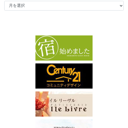
ア
ー
カ
イ
ブ