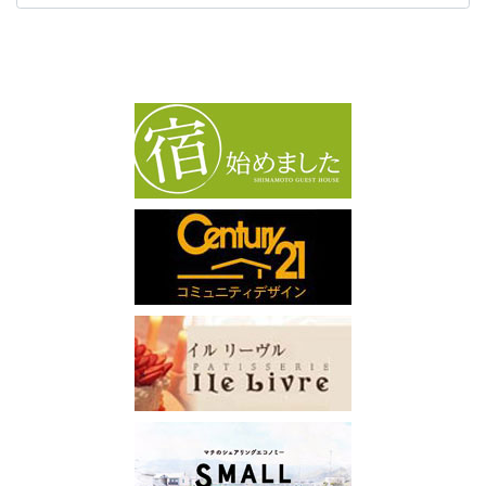
カ
イ
ブ