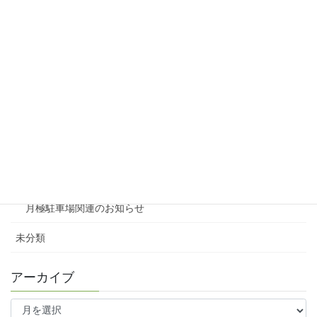
リシェスタウン広瀬
リシェスガーデン広瀬Ⅲ
賃貸物件リノベーション
賃貸
テナント
ファミリー向け
ワンルーム
月極駐車場関連のお知らせ
未分類
アーカイブ
ア
ー