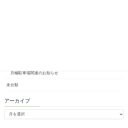
リシェスガーデン広瀬Ⅲ
賃貸物件リノベーション
賃貸
テナント
ファミリー向け
ワンルーム
月極駐車場関連のお知らせ
未分類
アーカイブ
ア
ー
カ
イ