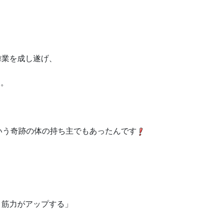
偉業を成し遂げ、
た。
という奇跡の体の持ち主でもあったんです
と筋力がアップする」