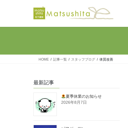
コ
ナ
ン
ビ
テ
ゲ
ン
ー
ツ
シ
へ
ョ
ス
ン
キ
に
ッ
移
HOME
記事一覧
スタッフブログ
体質改善
プ
動
最新記事
夏季休業のお知らせ
2026年8月7日