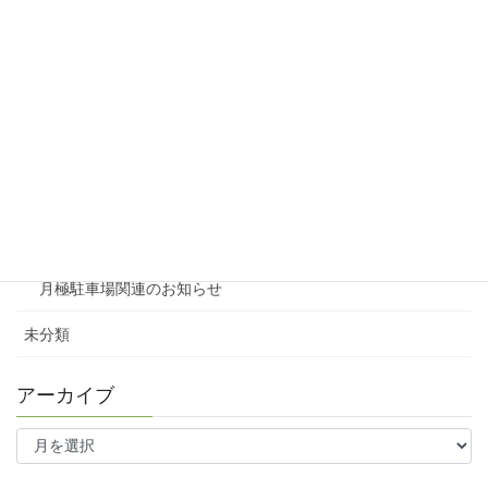
リシェスガーデン広瀬Ⅲ
賃貸物件リノベーション
賃貸
テナント
ファミリー向け
ワンルーム
月極駐車場関連のお知らせ
未分類
アーカイブ
ア
ー
カ